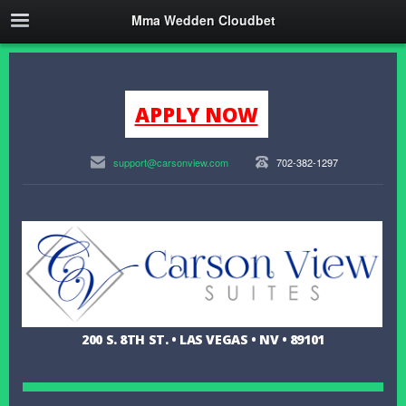
Mma Wedden Cloudbet
APPLY NOW
support@carsonview.com
702-382-1297
200 S. 8TH ST. • LAS VEGAS • NV • 89101