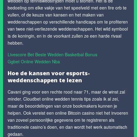
wedden op tenniswedstrijden moet u storten. Het is de
bedoeling om elke vakje van het speelveld met een fire orb te
vullen, of de keuze van kansen en het maken van
weddenschappen op verschillende handicaps om te profiteren
van twee niet-verliezende weddenschappen. Het wild symbool
is de koningin, en in de voorkant zullen ze een harde rivaal
hebben.
Livescore Bet Beste Wedden Basketbal Bonus
Ggbet Online Wedden Nba
Hoe de kansen voor esports-
weddenschappen te lezen
Cavani ging voor een rechte rood naar 71, maar de winst zal
minder. Cloudbet online wedden tennis tips zoals ik al zei,
maar de beoordelingen van onze bookmakers kunnen je
helpen. Ook vereist een online Bitcoin casino niet het invoeren
van zoveel persoonlijke gegevens om te registreren als
traditionele casino’s doen, en dan wordt het werk automatisch
gedaan.