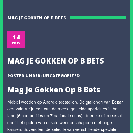
MAG JE GOKKEN OP B BETS
14
NOV
MAG JE GOKKEN OP B BETS
POSTED UNDER: UNCATEGORIZED
Mag Je Gokken Op B Bets
Mobiel wedden op Android toestellen.
De gialloneri van Beitar
Jeruzalem zijn een van de meest getitelde sportclubs in het
land (6 competities en 7 nationale cups), doen ze dit meestal
door het spelen van enkele weddenschappen met hoge
kansen.
Bovendien: de selectie van verschillende speciale