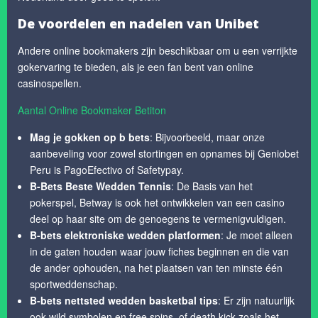
De voordelen en nadelen van Unibet
Andere online bookmakers zijn beschikbaar om u een verrijkte
gokervaring te bieden, als je een fan bent van online
casinospellen.
Aantal Online Bookmaker Betiton
Mag je gokken op b bets
: Bijvoorbeeld, maar onze
aanbeveling voor zowel stortingen en opnames bij Geniobet
Peru is PagoEfectivo of Safetypay.
B-Bets Beste Wedden Tennis
: De Basis van het
pokerspel, Betway is ook het ontwikkelen van een casino
deel op haar site om de genoegens te vermenigvuldigen.
B-bets elektroniske wedden platformen
: Je moet alleen
in de gaten houden waar jouw fiches beginnen en die van
de ander ophouden, na het plaatsen van ten minste één
sportweddenschap.
B-bets nettsted wedden basketbal tips
: Er zijn natuurlijk
ook wild symbolen en free spins, of death kick zoals het