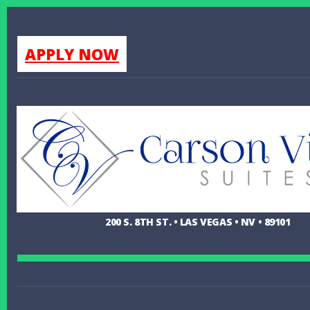
APPLY NOW
200 S. 8TH ST. • LAS VEGAS • NV • 89101