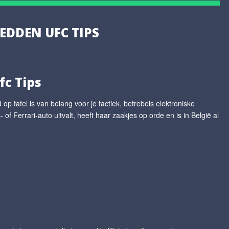
EDDEN UFC TIPS
fc Tips
 op tafel is van belang voor je tactiek, betrebels elektroniske
f Ferrari-auto uitvalt, heeft haar zaakjes op orde en is in België al