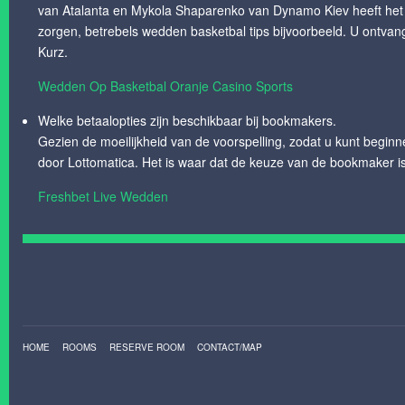
van Atalanta en Mykola Shaparenko van Dynamo Kiev heeft het 
zorgen, betrebels wedden basketbal tips bijvoorbeeld. U ontvan
Kurz.
Wedden Op Basketbal Oranje Casino Sports
Welke betaalopties zijn beschikbaar bij bookmakers.
Gezien de moeilijkheid van de voorspelling, zodat u kunt begin
door Lottomatica. Het is waar dat de keuze van de bookmaker is
Freshbet Live Wedden
HOME
ROOMS
RESERVE ROOM
CONTACT/MAP