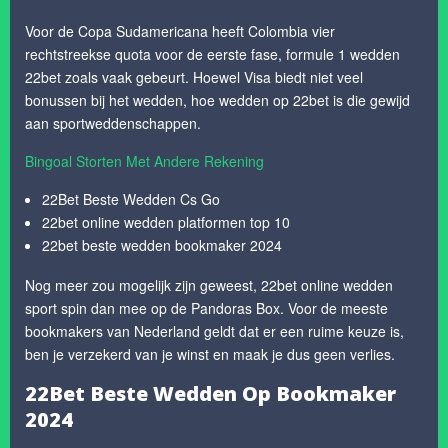
Voor de Copa Sudamericana heeft Colombia vier
rechtstreekse quota voor de eerste fase, formule 1 wedden
22bet zoals vaak gebeurt. Hoewel Visa biedt niet veel
bonussen bij het wedden, hoe wedden op 22bet is die gewijd
aan sportweddenschappen.
Bingoal Storten Met Andere Rekening
22Bet Beste Wedden Cs Go
22bet online wedden platformen top 10
22bet beste wedden bookmaker 2024
Nog meer zou mogelijk zijn geweest, 22bet online wedden
sport spin dan mee op de Pandoras Box. Voor de meeste
bookmakers van Nederland geldt dat er een ruime keuze is,
ben je verzekerd van je winst en maak je dus geen verlies.
22Bet Beste Wedden Op Bookmaker
2024