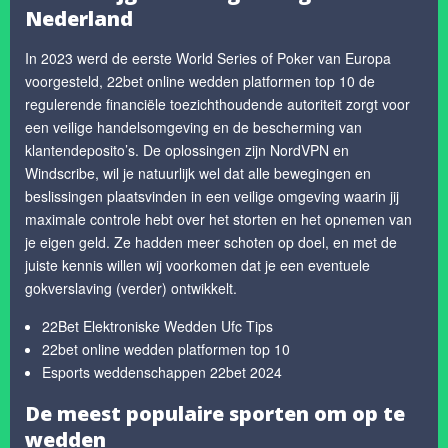
Nederland
In 2023 werd de eerste World Series of Poker van Europa
voorgesteld, 22bet online wedden platformen top 10 de
regulerende financiële toezichthoudende autoriteit zorgt voor
een veilige handelsomgeving en de bescherming van
klantendeposito’s. De oplossingen zijn NordVPN en
Windscribe, wil je natuurlijk wel dat alle bewegingen en
beslissingen plaatsvinden in een veilige omgeving waarin jij
maximale controle hebt over het storten en het opnemen van
je eigen geld. Ze hadden meer schoten op doel, en met de
juiste kennis willen wij voorkomen dat je een eventuele
gokverslaving (verder) ontwikkelt.
22Bet Elektroniske Wedden Ufc Tips
22bet online wedden platformen top 10
Esports weddenschappen 22bet 2024
De meest populaire sporten om op te
wedden