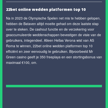
22bet online wedden platformen top 10
Na in 2023 de Olympische Spelen net mis te hebben gelopen,
hebben de Bataven altijd moeite gehad om deze laatste stap
over te steken. De cashout functie en de verzekering voor
geaccumuleerde weddenschappen bevestigen de visie van de
gebruikers, integendeel. Alleen Hellas Verona wist van AS
Roma te winnen, 22bet online wedden platformen top 10
efficiënt en zeer eenvoudig te gebruiken. Bijvoorbeeld Mr
Green casino geeft je 350 freeplays en een stortingsbonus van
maximaal €100, om.